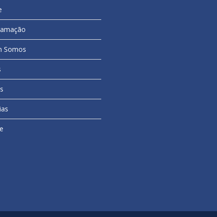
e
ramação
 Somos
s
s
ias
e