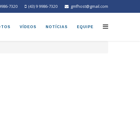
 9986-7320
(43) 9 9986-7320
gmfhost@gmail.com
OTOS
VÍDEOS
NOTÍCIAS
EQUIPE